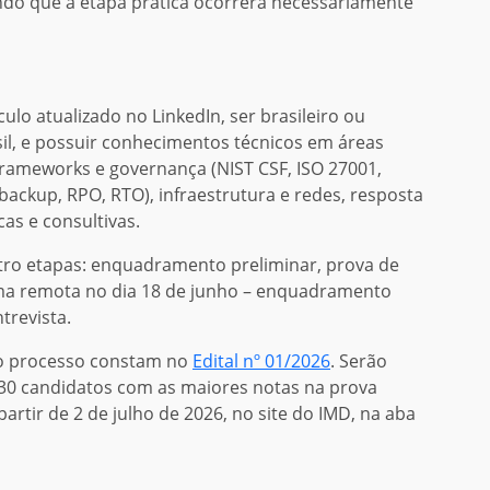
endo que a etapa prática ocorrerá necessariamente
ulo atualizado no LinkedIn, ser brasileiro ou
il, e possuir conhecimentos técnicos em áreas
 frameworks e governança (NIST CSF, ISO 27001,
ackup, RPO, RTO), infraestrutura e redes, resposta
cas e consultivas.
atro etapas: enquadramento preliminar, prova de
rma remota no dia 18 de junho – enquadramento
ntrevista.
do processo constam no
Edital nº 01/2026
. Serão
 30 candidatos com as maiores notas na prova
partir de 2 de julho de 2026, no site do IMD, na aba