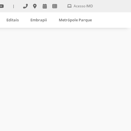
|
Acesso IMD
Editais
Embrapii
Metrópole Parque