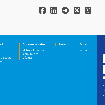
ção
Empreendedorismo
Projetos
Editais
Metrópole Parque
Ver todos
Jerimum Jobs
 de pauta
Dúvidas
es
r
a
A
d
q