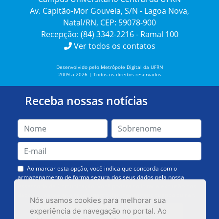
Av. Capitão-Mor Gouveia, S/N - Lagoa Nova,
Natal/RN, CEP: 59078-900
Recepção: (84) 3342-2216 - Ramal 100
Ver todos os contatos
Desenvolvido pelo Metrópole Digital da UFRN
2009 a 2026 | Todos os direitos reservados
Receba nossas notícias
Ao marcar esta opção, você indica que concorda com o
armazenamento de forma segura dos seus dados pela nossa
Assessoria de Comunicação. Você poderá solicitar a exclusão dos
dados ou cancelar o recebimento das mensagens quando quiser.
Nós usamos cookies para melhorar sua
experiência de navegação no portal. Ao