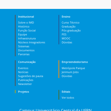
Institucional
Ensino
Sobre o IMD
Curso Técnico
Histórico
Graduação
Função Social
Pós-graduação
Equipe
PES
Infraestrutura
MOOC
Núcleos Integradores
Dúvidas
Sistemas
Documentos
Parcerias
Comunicação
Empreendedorismo
Eventos
Metrópole Parque
Notícias
Jerimum Jobs
Sugestões de pauta
Dúvidas
Publicações
Newsletter
Projetos
Editais
Ver todos
Campus Universitário Central da UFRN