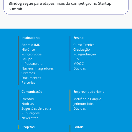
Blindog segue para etapas finais da competição no Startup
Summit
Institucional
Ensino
Sobre o IMD
Curso Técnico
Histórico
Graduação
Função Social
Pós-graduação
Equipe
PES
Infraestrutura
MOOC
Núcleos Integradores
Dúvidas
Sistemas
Documentos
Parcerias
Comunicação
Empreendedorismo
Eventos
Metrópole Parque
Notícias
Jerimum Jobs
Sugestões de pauta
Dúvidas
Publicações
Newsletter
Projetos
Editais