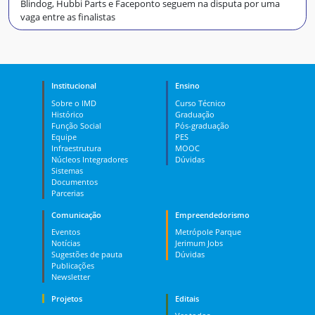
Blindog, Hubbi Parts e Faceponto seguem na disputa por uma
vaga entre as finalistas
Institucional
Ensino
Sobre o IMD
Curso Técnico
Histórico
Graduação
Função Social
Pós-graduação
Equipe
PES
Infraestrutura
MOOC
Núcleos Integradores
Dúvidas
Sistemas
Documentos
Parcerias
Comunicação
Empreendedorismo
Eventos
Metrópole Parque
Notícias
Jerimum Jobs
Sugestões de pauta
Dúvidas
Publicações
Newsletter
Projetos
Editais