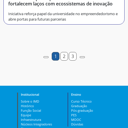
fortalecem laços com ecossistemas de inovação
Iniciativa reforça papel da universidade no empreendedorismo e
abre portas para futuras parcerias
1
2
3
Institucional
Ensino
Sobre o IMD
Curso Técnico
Histórico
Graduação
Função Social
Pós-graduação
Equipe
PES
Infraestrutura
MOOC
Núcleos Integradores
Dúvidas