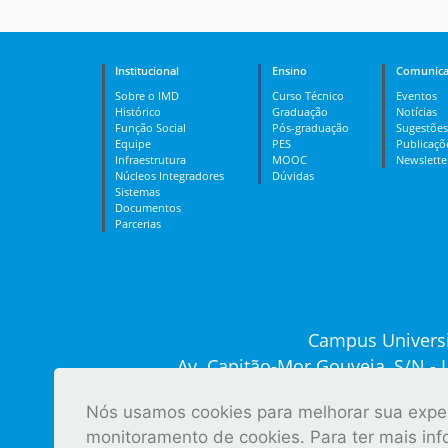
Institucional
Ensino
Comunica
Sobre o IMD
Curso Técnico
Eventos
Histórico
Graduação
Notícias
Função Social
Pós-graduação
Sugestões
Equipe
PES
Publicaçõ
Infraestrutura
MOOC
Newslette
Núcleos Integradores
Dúvidas
Sistemas
Documentos
Parcerias
Campus Universi
Av. Capitão-Mor Gouveia, S/N -
Recepção: (84) 
Nós usamos cookies para melhorar sua experi
Ver tod
monitoramento de cookies. Para ter mais in