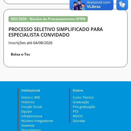
002/2026 - Núcleo de Processamento UFRN
PROCESSO SELETIVO SIMPLIFICADO PARA
ESPECIALISTA CONVIDADO
Inscrições até 04/08/2026
Bolsa e-Tec
Institucional
Ensino
Sobre o IMD
Curso Técnico
Histórico
Graduação
Função Social
Pós-graduação
Equipe
PES
Infraestrutura
MOOC
Núcleos Integradores
Dúvidas
Sistemas
Documentos