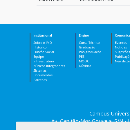
Institucional
Ensino
Comunica
Sobre o IMD
Curso Técnico
Eventos
Histórico
Graduação
Notícias
Função Social
Pós-graduação
Sugestões
Equipe
PES
Publicaçõ
Infraestrutura
MOOC
Newslette
Núcleos Integradores
Dúvidas
Sistemas
Documentos
Parcerias
Campus Universi
Av. Capitão-Mor Gouveia, S/N -
Recepção: (84) 