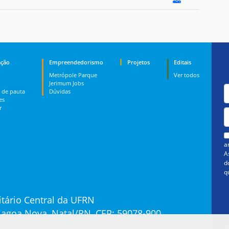
ção
Empreendedorismo
Projetos
Editais
Metrópole Parque
Ver todos
Jerimum Jobs
 de pauta
Dúvidas
es
r
a
A
d
q
tário Central da UFRN
 Lagoa Nova, Natal/RN, CEP: 59078-900
3342-2216 - Ramal 100