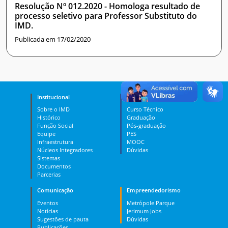
Resolução Nº 012.2020 - Homologa resultado de
processo seletivo para Professor Substituto do
IMD.
Publicada em 17/02/2020
Institucional
Ensino
Sobre o IMD
Curso Técnico
Histórico
Graduação
Função Social
Pós-graduação
Equipe
PES
Infraestrutura
MOOC
Núcleos Integradores
Dúvidas
Sistemas
Documentos
Parcerias
Comunicação
Empreendedorismo
Eventos
Metrópole Parque
Notícias
Jerimum Jobs
Sugestões de pauta
Dúvidas
Publicações