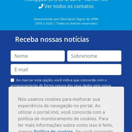
Ver todos os contatos
Desenvolvido pelo Metrópole Digital da UFRN
2009 a 2026 | Todos os direitos reservados
Receba nossas notícias
Ao marcar esta opção, você indica que concorda com o
armazenamento de forma segura dos seus dados pela nossa
Assessoria de Comunicação. Você poderá solicitar a exclusão dos
dados ou cancelar o recebimento das mensagens quando quiser.
Nós usamos cookies para melhorar sua
experiência de navegação no portal. Ao
utilizar o portal.imd, você concorda com a
política de monitoramento de cookies. Para
ter mais informações sobre como isso é feito,
acesse
Política de cookies
. Se você concorda,