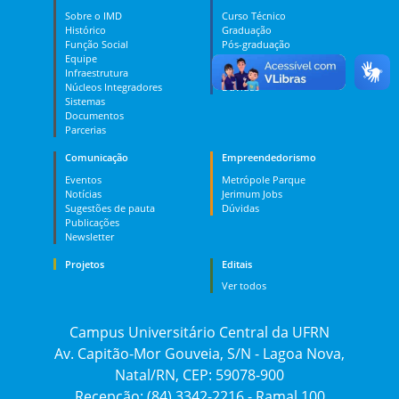
Sobre o IMD
Curso Técnico
Histórico
Graduação
Função Social
Pós-graduação
Equipe
PES
Infraestrutura
MOOC
Núcleos Integradores
Dúvidas
Sistemas
Documentos
Parcerias
Comunicação
Empreendedorismo
Eventos
Metrópole Parque
Notícias
Jerimum Jobs
Sugestões de pauta
Dúvidas
Publicações
Newsletter
Projetos
Editais
Ver todos
Campus Universitário Central da UFRN
Av. Capitão-Mor Gouveia, S/N - Lagoa Nova,
Natal/RN, CEP: 59078-900
Recepção: (84) 3342-2216 - Ramal 100