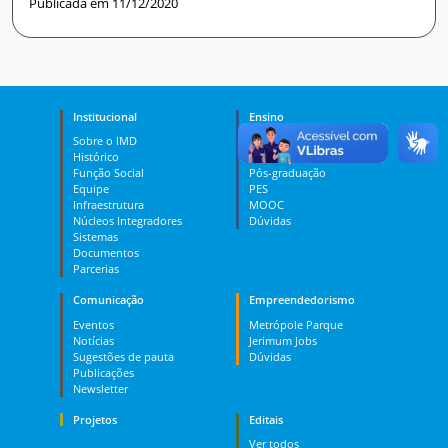
Publicada em 11/12/2020
Institucional
Ensino
Sobre o IMD
Curso Técnico
Histórico
Graduação
Função Social
Pós-graduação
Equipe
PES
Infraestrutura
MOOC
Núcleos Integradores
Dúvidas
Sistemas
Documentos
Parcerias
Comunicação
Empreendedorismo
Eventos
Metrópole Parque
Notícias
Jerimum Jobs
Sugestões de pauta
Dúvidas
Publicações
Newsletter
Projetos
Editais
Ver todos