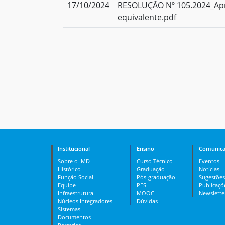
17/10/2024
RESOLUÇÃO Nº 105.2024_Apr
equivalente.pdf
Institucional
Ensino
Comunica
Sobre o IMD
Curso Técnico
Eventos
Histórico
Graduação
Notícias
Função Social
Pós-graduação
Sugestões
Equipe
PES
Publicaçõ
Infraestrutura
MOOC
Newslette
Núcleos Integradores
Dúvidas
Sistemas
Documentos