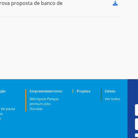
ova proposta de banco de
ção
Empreendedorismo
Projetos
Editais
Metrópole Parque
Ver todos
Jerimum Jobs
 de pauta
Dúvidas
es
r