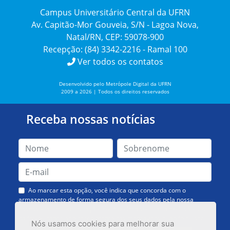
Campus Universitário Central da UFRN
Av. Capitão-Mor Gouveia, S/N - Lagoa Nova,
Natal/RN, CEP: 59078-900
Recepção: (84) 3342-2216 - Ramal 100
Ver todos os contatos
Desenvolvido pelo Metrópole Digital da UFRN
2009 a 2026 | Todos os direitos reservados
Receba nossas notícias
Ao marcar esta opção, você indica que concorda com o
armazenamento de forma segura dos seus dados pela nossa
Assessoria de Comunicação. Você poderá solicitar a exclusão dos
dados ou cancelar o recebimento das mensagens quando quiser.
Nós usamos cookies para melhorar sua