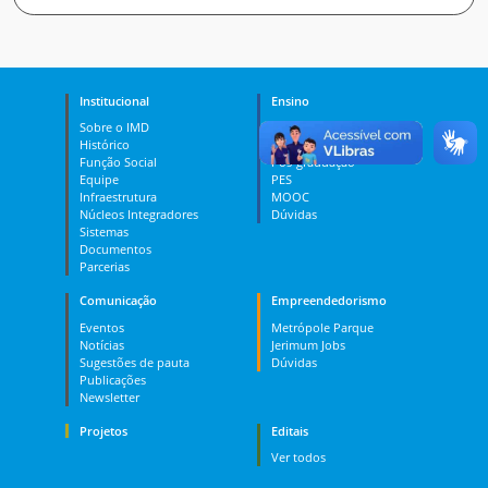
Institucional
Ensino
Sobre o IMD
Curso Técnico
Histórico
Graduação
Função Social
Pós-graduação
Equipe
PES
Infraestrutura
MOOC
Núcleos Integradores
Dúvidas
Sistemas
Documentos
Parcerias
Comunicação
Empreendedorismo
Eventos
Metrópole Parque
Notícias
Jerimum Jobs
Sugestões de pauta
Dúvidas
Publicações
Newsletter
Projetos
Editais
Ver todos