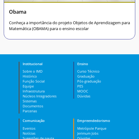
Obama
Conheça a importância do projeto Objetos de Aprendizagem para
Matemática (OBAMA) para o ensino escolar
Institucional
Ensino
Sobre o IMD
Curso Técnico
Histórico
Graduação
Função Social
Pós-graduação
Equipe
PES
Infraestrutura
MOOC
Núcleos Integradores
Dúvidas
Sistemas
Documentos
Parcerias
Comunicação
Empreendedorismo
Eventos
Metrópole Parque
Notícias
Jerimum Jobs
Sugestões de pauta
Dúvidas