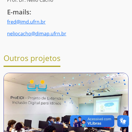
Prof. Dr. Nélio Cacho
E-mails:
fred@imd.ufrn.br
neliocacho@dimap.ufrn.br
Outros projetos