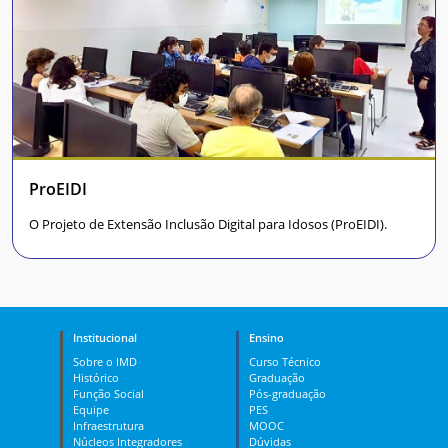
ProEIDI
O Projeto de Extensão Inclusão Digital para Idosos (ProEIDI).
Institucional
Ensino
Sobre o IMD
Curso Técnico
Histórico
Graduação
Função Social
Pós-graduação
Equipe
PES
Infraestrutura
MOOC
Núcleos Integradores
Dúvidas